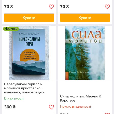
70
70
₴
₴
Купити
Купити
Новинка
Пересуваючи гори : Як
молитися пристрасно,
впевнено, повновладно.
Джон Елдредж
Сила молитви. Мерлін Р.
В наявності
Каротерз
360
Немає в наявності
₴