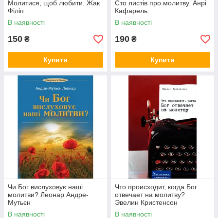
Молитися, щоб любити. Жак
Сто листів про молитву. Анрі
Філіп
Кафарель
В наявності
В наявності
150
190
₴
₴
Купити
Купити
Чи Бог вислуховує наші
Что происходит, когда Бог
молитви? Леонар Андре-
отвечает на молитву?
Мутьєн
Эвелин Кристенсон
В наявності
В наявності