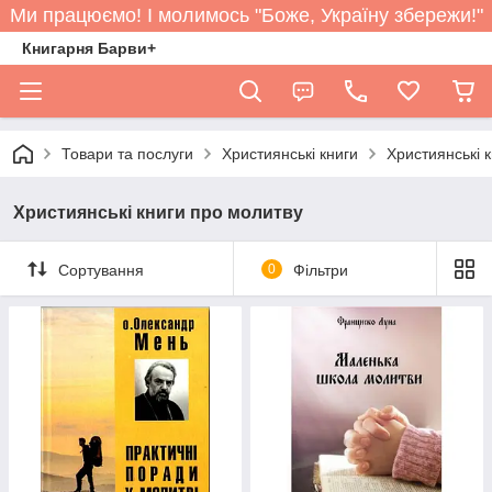
Ми працюємо! І молимось "Боже, Україну збережи!"
Книгарня Барви+
Товари та послуги
Християнські книги
Християнські 
Християнські книги про молитву
Сортування
0
Фільтри