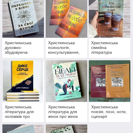
Християнська
Християнська
Християнська
духовно-
психологія,
сімейна
збудовуюча
консультування,
література
література
наставництво
Християнська
Християнська
Християнська
література для
література для
поезія, пісні, ноти,
чоловіків про
жінок про жінок
сценарії
чоловіків