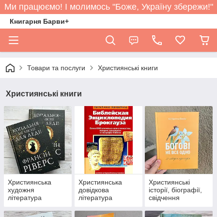
Ми працюємо! І молимось "Боже, Україну збережи!"
Книгарня Барви+
Товари та послуги
Християнські книги
Християнські книги
Християнська
Християнська
Християнські
художня
довідкова
історії, біографії,
література
література
свідчення