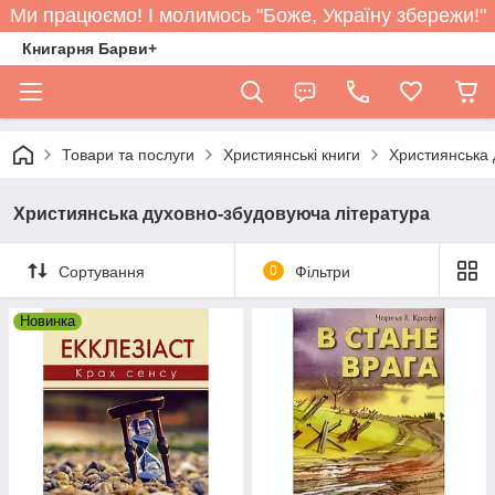
Ми працюємо! І молимось "Боже, Україну збережи!"
Книгарня Барви+
Товари та послуги
Християнські книги
Християнська 
Християнська духовно-збудовуюча література
Сортування
0
Фільтри
Новинка