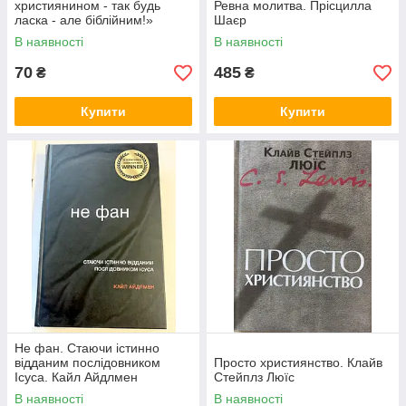
християнином - так будь
Ревна молитва. Прісцилла
ласка - але біблійним!»
Шаєр
В наявності
В наявності
70
485
₴
₴
Купити
Купити
Не фан. Стаючи істинно
відданим послідовником
Просто християнство. Клайв
Ісуса. Кайл Айдлмен
Стейплз Люїс
В наявності
В наявності