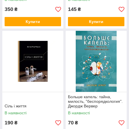
350
145
₴
₴
Купити
Купити
Больше капель: тайна,
милость, "беспорядкология".
Сіль і життя
Джордж Вервер
В наявності
В наявності
190
70
₴
₴