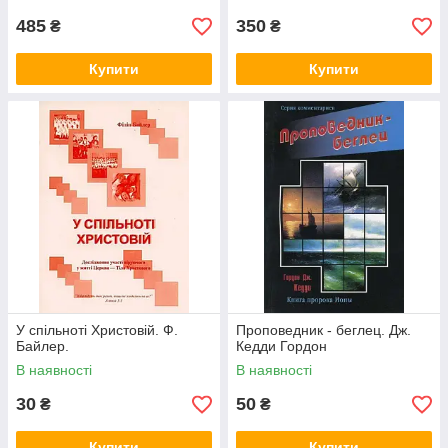
485
350
₴
₴
Купити
Купити
У спільноті Христовій. Ф.
Проповедник - беглец. Дж.
Байлер.
Кедди Гордон
В наявності
В наявності
30
50
₴
₴
Купити
Купити