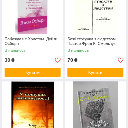
Побеждая с Христом. Дейзи
Божі стосунки з людством
Осборн
Пастор Фред К. Смольчук
В наявності
В наявності
30
70
₴
₴
Купити
Купити