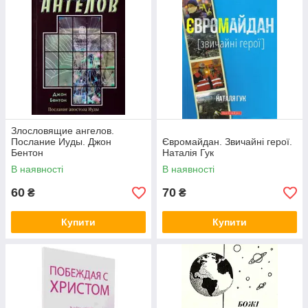
Злословящие ангелов.
Послание Иуды. Джон
Євромайдан. Звичайні герої.
Бентон
Наталія Гук
В наявності
В наявності
60
70
₴
₴
Купити
Купити