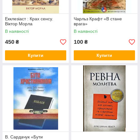
Екклезіаст : Крах сенсу.
Чарльз Крафт «В стане
Віктор Морла
врага»
В наявності
В наявності
450
100
₴
₴
Купити
Купити
В. Сардачук «Бути