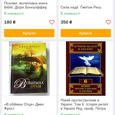
Псалми: молитовна книга
Біблії. Дітріх Бонгьоффер
Сила надії. Ґжеґож Рись
В наявності
В наявності
180
350
₴
₴
Купити
Купити
Пізній протестантизм в
«В обіймах Отця» Джек
Україні. Том 6. Історія релігії
Фрост
в Україні Ред. проф. Петра
Яроцького
В наявності
В наявності