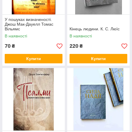
У пошуках визначеності.
Джош Мак-Дауелл Томас
Вільямс
Кінець людини. К. С. Люїс
В наявності
В наявності
70
220
₴
₴
Купити
Купити