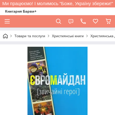
Ми працюємо! І молимось "Боже, Україну збережи!"
Книгарня Барви+
Товари та послуги
Християнські книги
Християнська 