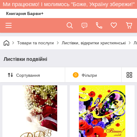
Ми працюємо! І молимось "Боже, Україну збережи!"
Книгарня Барви+
Товари та послуги
Листівки, відкритки християнські
Л
Листівки подвійні
Сортування
0
Фільтри