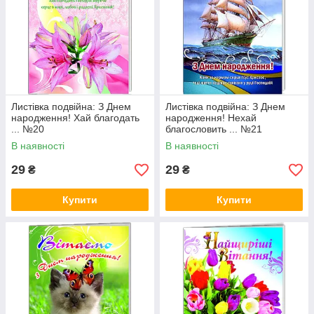
Листівка подвійна: З Днем
Листівка подвійна: З Днем
народження! Хай благодать
народження! Нехай
... №20
благословить ... №21
В наявності
В наявності
29
29
₴
₴
Купити
Купити