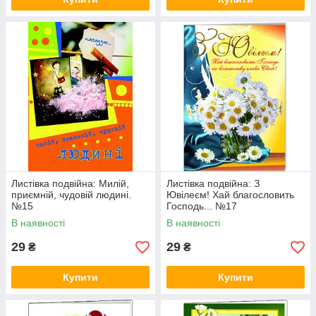
Листівка подвійна: Милій,
Листівка подвійна: З
приємній, чудовій людині.
Ювілеєм! Хай благословить
№15
Господь... №17
В наявності
В наявності
29
29
₴
₴
Купити
Купити