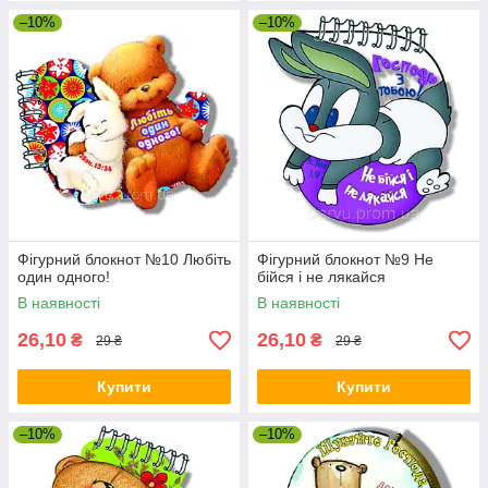
–10%
–10%
Фігурний блокнот №10 Любіть
Фігурний блокнот №9 Не
один одного!
бійся і не лякайся
В наявності
В наявності
26,10
26,10
₴
₴
29 ₴
29 ₴
Купити
Купити
–10%
–10%