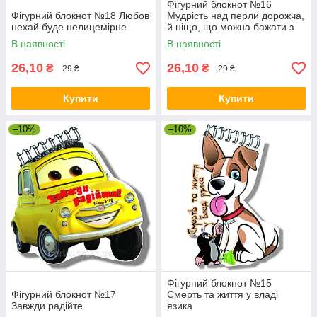
Фігурний блокнот №16
Фігурний блокнот №18 Любов
Мудрість над перли дорожча,
нехай буде нелицемірне
й ніщо, що можна бажати з
нею не зрівняється
В наявності
В наявності
26,10
26,10
₴
₴
29 ₴
29 ₴
Купити
Купити
–10%
–10%
Фігурний блокнот №15
Фігурний блокнот №17
Смерть та життя у владі
Завжди радійте
язика