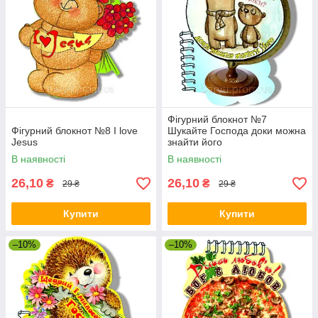
Фігурний блокнот №7
Фігурний блокнот №8 I love
Шукайте Господа доки можна
Jesus
знайти його
В наявності
В наявності
26,10
26,10
₴
₴
29 ₴
29 ₴
Купити
Купити
–10%
–10%