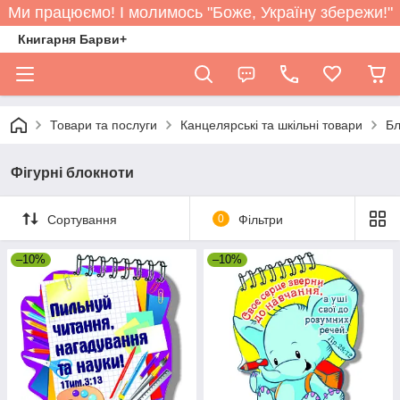
Ми працюємо! І молимось "Боже, Україну збережи!"
Книгарня Барви+
Товари та послуги
Канцелярські та шкільні товари
Бл
Фігурні блокноти
Сортування
0
Фільтри
–10%
–10%