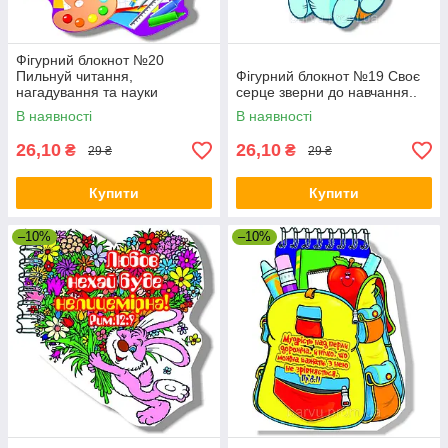
Фігурний блокнот №20
Пильнуй читання,
Фігурний блокнот №19 Своє
нагадування та науки
серце зверни до навчання..
В наявності
В наявності
26,10
26,10
₴
₴
29 ₴
29 ₴
Купити
Купити
–10%
–10%