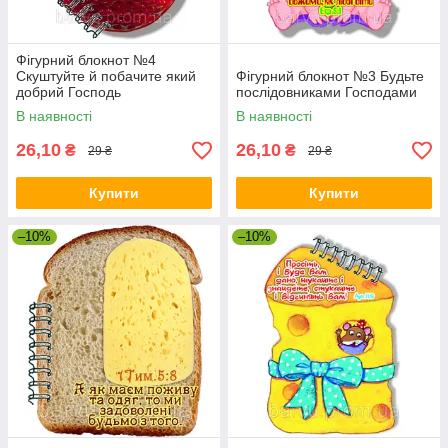
Фігурний блокнот №4
Скуштуйте й побачите який
Фігурний блокнот №3 Будьте
добрий Господь
послідовниками Господами
В наявності
В наявності
26,10
26,10
₴
₴
29 ₴
29 ₴
Купити
Купити
–10%
–10%