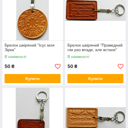
Брелок шкіряний "Ісус моя
Брелок шкіряний "Праведний
Зірка"
сім раз впаде, але встане"
В наявності
В наявності
50
50
₴
₴
Купити
Купити