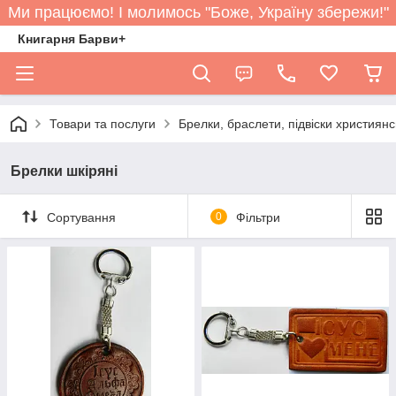
Ми працюємо! І молимось "Боже, Україну збережи!"
Книгарня Барви+
Товари та послуги
Брелки, браслети, підвіски християнс
Брелки шкіряні
Сортування
0
Фільтри