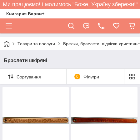
Ми працюємо! І молимось "Боже, Україну збережи!"
Книгарня Барви+
Товари та послуги
Брелки, браслети, підвіски християнс
Браслети шкіряні
Сортування
0
Фільтри