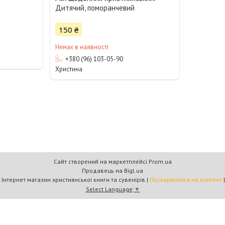
Дитячий, поморанчевий
150 ₴
Немає в наявності
+380 (96) 103-05-90
Христина
Сайт створений на маркетплейсі
Prom.ua
Продавець на Bigl.ua
Книжковий дім «Барви+» — Інтернет магазин християнської книги та сувенірів |
Поскаржитися на контент
Select Language
▼