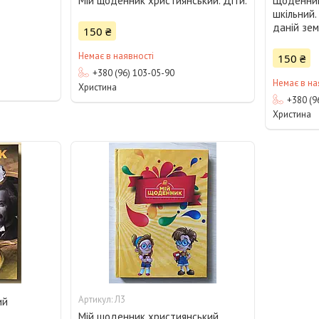
Мій щоденник християнський. Діти.
Щоденник
шкільний.
даній земл
150 ₴
Немає в наявності
150 ₴
+380 (96) 103-05-90
Немає в на
Христина
+380 (9
Христина
Л3
ий
Мій щоденник християнський.