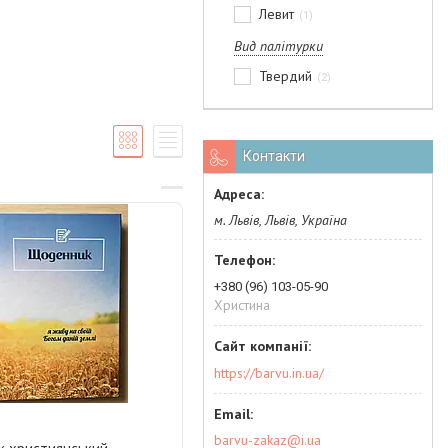
Левит
1
Вид палітурки
Твердий
2
Контакти
м. Львів, Львів, Україна
+380 (96) 103-05-90
Христина
https://barvu.in.ua/
3
barvu-zakaz@i.ua