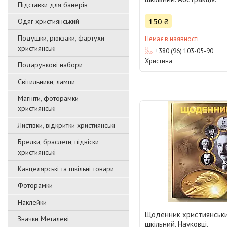
Підставки для банерів
150 ₴
Одяг християнський
Подушки, рюкзаки, фартухи
Немає в наявності
християнські
+380 (96) 103-05-90
Христина
Подарункові набори
Світильники, лампи
Магніти, фоторамки
християнські
Листівки, відкритки християнські
Брелки, браслети, підвіски
християнські
Канцелярські та шкільні товари
Фоторамки
Наклейки
Щоденник християнськ
Значки Металеві
шкільний. Науковці.