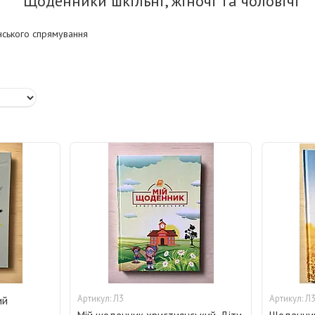
Щоденники шкільні, жіночі та чоловічі
нського спрямування
Л3
Л
ий