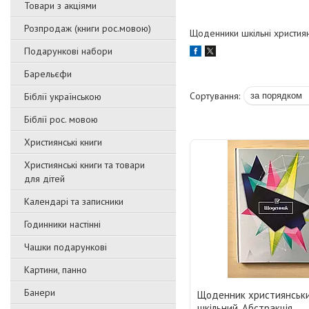
Товари з акціями
Розпродаж (книги рос.мовою)
Щоденники шкільні христия
Подарункові набори
Барельєфи
Біблії українською
Біблії рос. мовою
Християнські книги
Християнські книги та товари
для дітей
Календарі та записники
Годинники настінні
Чашки подарункові
Картини, панно
Банери
Щоденник християнськ
шкільний. Абстракція.