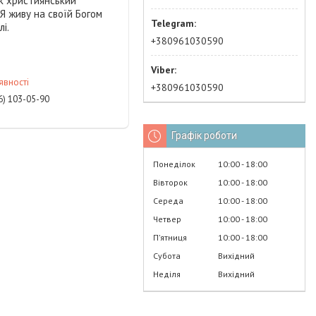
 християнський
 Я живу на своїй Богом
і.
+380961030590
явності
+380961030590
6) 103-05-90
Графік роботи
Понеділок
10:00
18:00
Вівторок
10:00
18:00
Середа
10:00
18:00
Четвер
10:00
18:00
Пʼятниця
10:00
18:00
Субота
Вихідний
Неділя
Вихідний