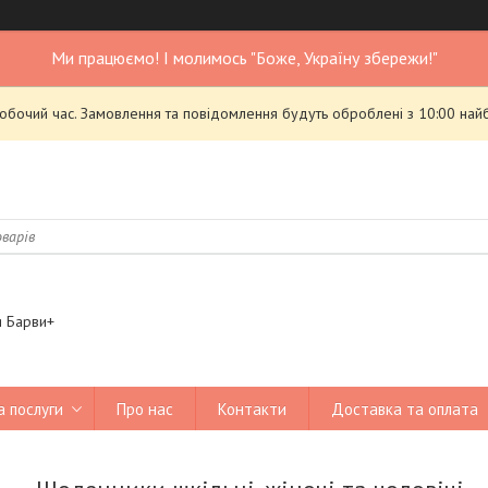
Ми працюємо! І молимось "Боже, Україну збережи!"
робочий час. Замовлення та повідомлення будуть оброблені з 10:00 най
я Барви+
а послуги
Про нас
Контакти
Доставка та оплата