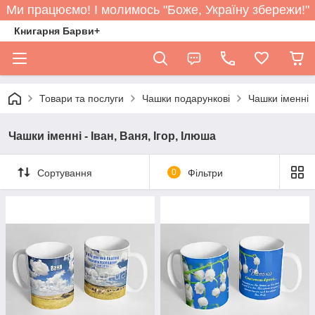
Ми працюємо! І молимось "Боже, Україну збережи!"
Книгарня Барви+
Товари та послуги
Чашки подарункові
Чашки іменні
Чашки іменні - Іван, Ваня, Ігор, Ілюша
Сортування
0
Фільтри