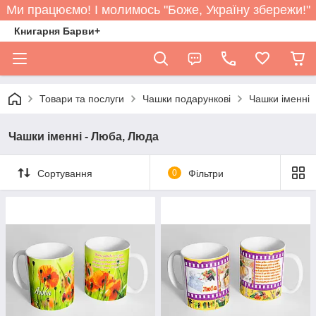
Ми працюємо! І молимось "Боже, Україну збережи!"
Книгарня Барви+
Товари та послуги
Чашки подарункові
Чашки іменні
Чашки іменні - Люба, Люда
Сортування
0
Фільтри