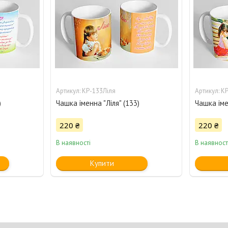
КР-133Ліля
КР
)
Чашка іменна "Ліля" (133)
Чашка іме
220 ₴
220 ₴
В наявності
В наявност
Купити