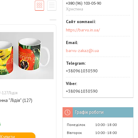
+380 (96) 103-05-90
Христина
https://barvu.in.ua/
barvu-zakaz@i.ua
+380961030590
+380961030590
-127Лідія
нна "Лідія" (127)
Графік роботи
і
Понеділок
10:00
18:00
Вівторок
10:00
18:00
Купити