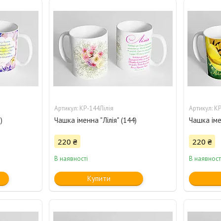
КР-144Лілія
КР
)
Чашка іменна "Лілія" (144)
Чашка іме
220 ₴
220 ₴
В наявності
В наявност
Купити