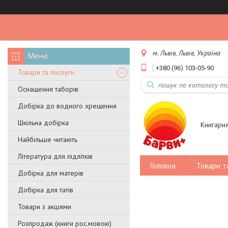
м. Львів, Львів, Україна
+380 (96) 103-05-90
Товари та послуги
Оснащення таборів
Добірка до водного хрещення
Шкільна добірка
Книгарн
Найбільше читають
Література для підлітків
Головна
Товари т
Добірка для матерів
Добірка для татів
Товари з акціями
Розпродаж (книги рос.мовою)