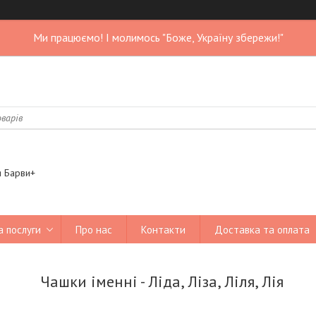
Ми працюємо! І молимось "Боже, Україну збережи!"
я Барви+
а послуги
Про нас
Контакти
Доставка та оплата
Чашки іменні - Ліда, Ліза, Ліля, Лія