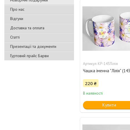
Новорічні подарунки
Про нас
Відгуки
Доставка та оплата
Статті
Презентації та документи
Гуртовий прайс Барви
КР-143Лілія
Чашка іменна "Лілія" (143
220 ₴
В наявності
Купити