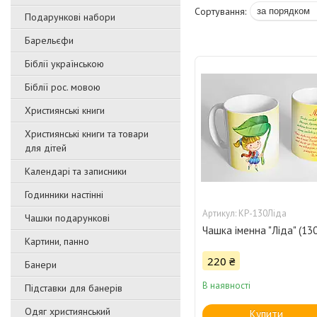
Подарункові набори
Барельєфи
Біблії українською
Біблії рос. мовою
Християнські книги
Християнські книги та товари
для дітей
Календарі та записники
Годинники настінні
КР-130Ліда
Чашки подарункові
Чашка іменна "Ліда" (130
Картини, панно
220 ₴
Банери
В наявності
Підставки для банерів
Одяг християнський
Купити