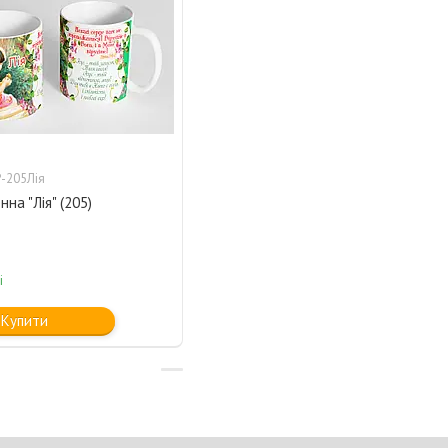
-205Лія
нна "Лія" (205)
і
Купити