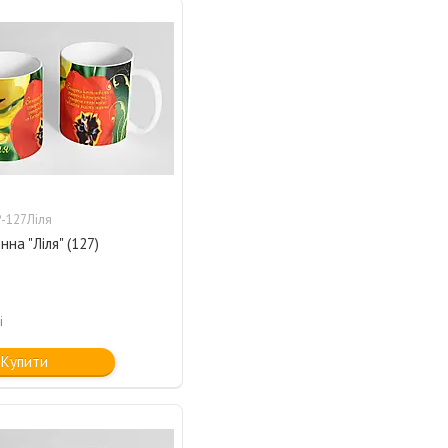
-127Ліля
нна "Ліля" (127)
і
Купити