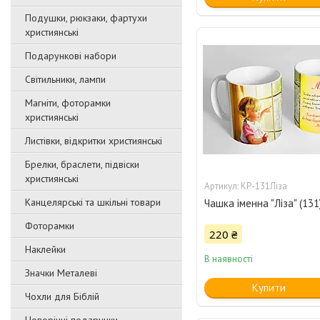
Подушки, рюкзаки, фартухи
християнські
Подарункові набори
Світильники, лампи
Магніти, фоторамки
християнські
Листівки, відкритки християнські
Брелки, браслети, підвіски
християнські
КР-131Ліза
Канцелярські та шкільні товари
Чашка іменна "Ліза" (131
Фоторамки
220 ₴
Наклейки
В наявності
Значки Металеві
Купити
Чохли для Біблій