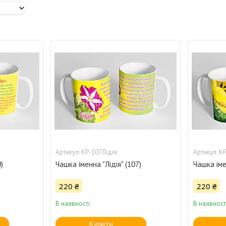
КР-107Лідія
КР
)
Чашка іменна "Лідія" (107)
Чашка іме
220 ₴
220 ₴
В наявності
В наявност
Купити