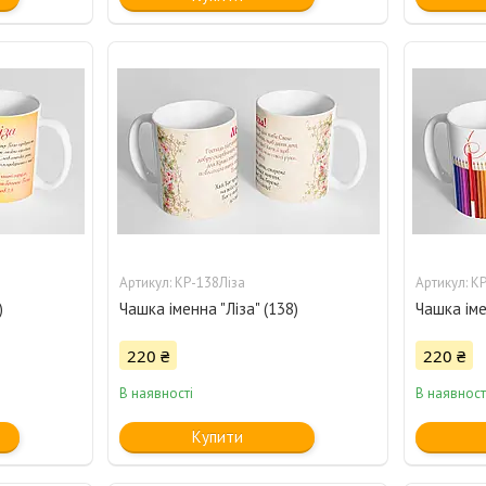
КР-138Ліза
КР
)
Чашка іменна "Ліза" (138)
Чашка імен
220 ₴
220 ₴
В наявності
В наявност
Купити