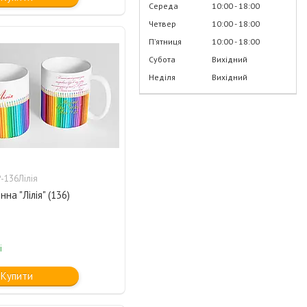
Середа
10:00
18:00
Четвер
10:00
18:00
Пʼятниця
10:00
18:00
Субота
Вихідний
Неділя
Вихідний
-136Лілія
на "Лілія" (136)
і
Купити