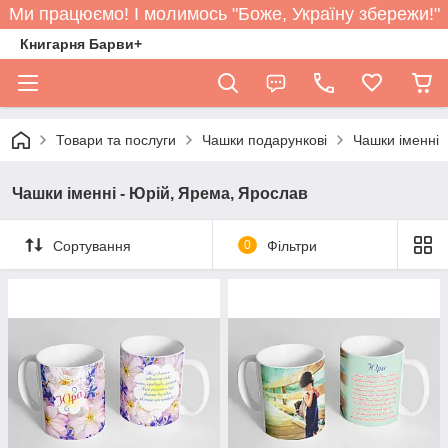
Ми працюємо! І молимось "Боже, Україну збережи!"
Книгарня Барви+
Товари та послуги
Чашки подарункові
Чашки іменні
Чашки іменні - Юрій, Ярема, Ярослав
Сортування
0
Фільтри