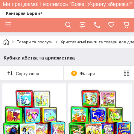
Ми працюємо! І молимось "Боже, Україну збережи!"
Книгарня Барви+
Товари та послуги
Християнські книги та товари для діт
Кубики абетка та арифметика
Сортування
0
Фільтри