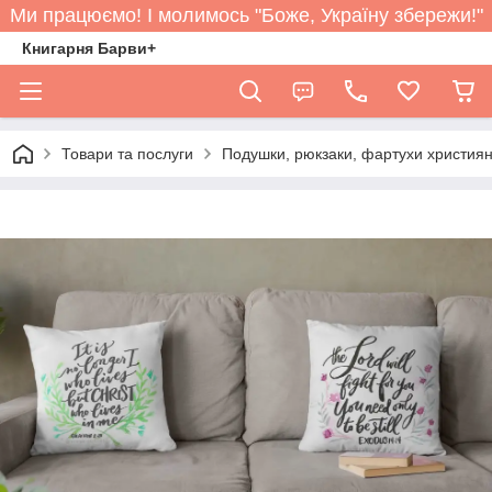
Ми працюємо! І молимось "Боже, Україну збережи!"
Книгарня Барви+
Товари та послуги
Подушки, рюкзаки, фартухи християн