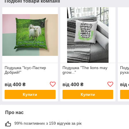
Подібні товари компанії
Подушка "Ісус-Пастир
Подушка "The lions may
Поду
Добрий!"
grow..."
руха
400
400
від
₴
від
₴
від
Купити
Купити
Про нас
99% позитивних з 159 відгуків за рік