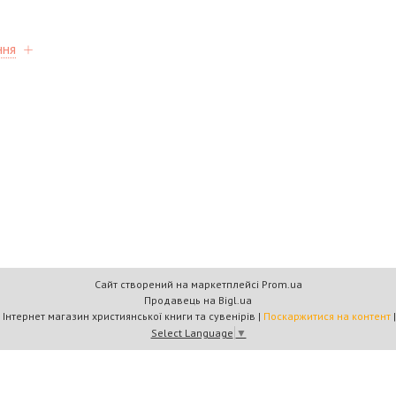
ння
Сайт створений на маркетплейсі
Prom.ua
Продавець на Bigl.ua
Книжковий дім «Барви+» — Інтернет магазин християнської книги та сувенірів |
Поскаржитися на контент
Select Language
▼