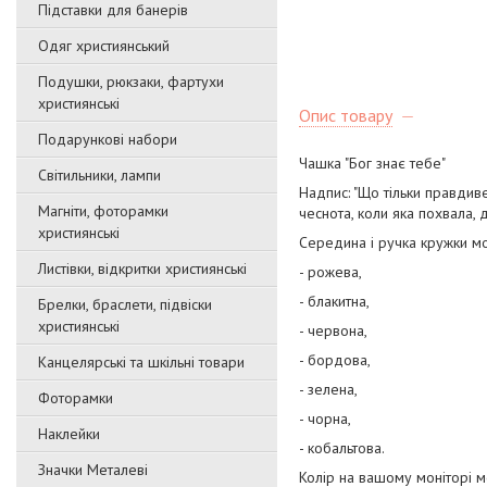
Підставки для банерів
Одяг християнський
Подушки, рюкзаки, фартухи
християнські
Опис товару
Подарункові набори
Чашка "Бог знає тебе"
Світильники, лампи
Надпис: "Що тільки правдиве,
Магніти, фоторамки
чеснота, коли яка похвала, д
християнські
Середина і ручка кружки мо
Листівки, відкритки християнські
- рожева,
- блакитна,
Брелки, браслети, підвіски
християнські
- червона,
- бордова,
Канцелярські та шкільні товари
- зелена,
Фоторамки
- чорна,
Наклейки
- кобальтова.
Значки Металеві
Колір на вашому моніторі м