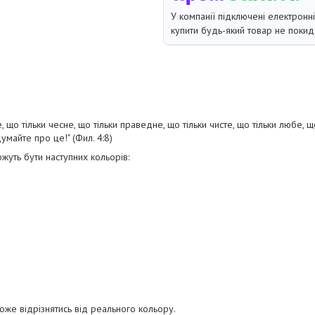
У компанії підключені електронн
купити будь-який товар не покид
 що тільки чесне, що тільки праведне, що тільки чисте, що тільки любе, що
умайте про це!" (Фил. 4:8)
жуть бути наступних кольорів:
оже відрізнятись від реального кольору.