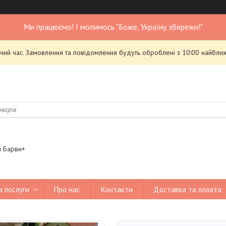
Ми працюємо! І молимось "Боже, Україну збережи!"
чий час. Замовлення та повідомлення будуть оброблені з 10:00 найближ
я Барви+
а послуги
Про нас
Контакти
Доставка та оплата