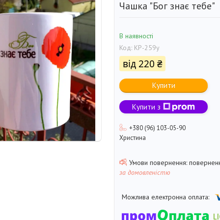
Чашка "Бог знає тебе"
В наявності
Код:
КР-259у
від
220 ₴
Купити
Купити з
+380 (96) 103-05-90
Христина
поверненн
за домовленістю