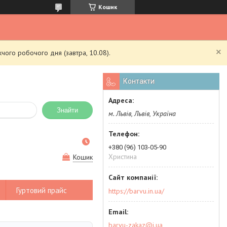
Кошик
чого робочого дня (завтра, 10.08).
Контакти
Знайти
м. Львів, Львів, Україна
+380 (96) 103-05-90
Христина
Кошик
Гуртовий прайс
https://barvu.in.ua/
barvu-zakaz@i.ua