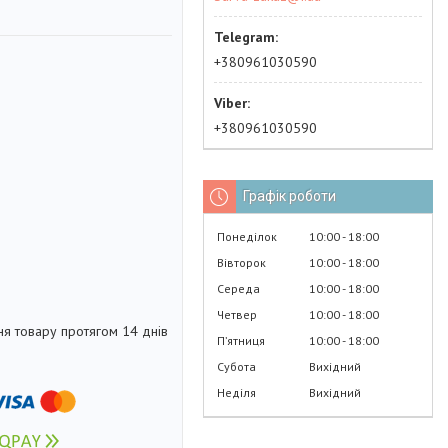
+380961030590
+380961030590
Графік роботи
Понеділок
10:00
18:00
Вівторок
10:00
18:00
Середа
10:00
18:00
Четвер
10:00
18:00
я товару протягом 14 днів
Пʼятниця
10:00
18:00
Субота
Вихідний
Неділя
Вихідний