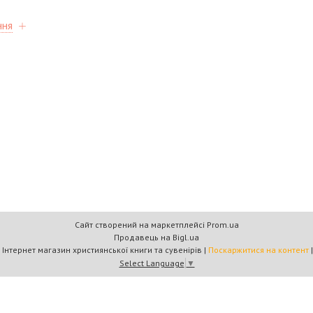
ння
Сайт створений на маркетплейсі
Prom.ua
Продавець на Bigl.ua
Книжковий дім «Барви+» — Інтернет магазин християнської книги та сувенірів |
Поскаржитися на контент
Select Language
▼