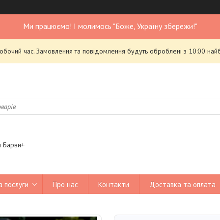
Ми працюємо! І молимось "Боже, Україну збережи!"
робочий час. Замовлення та повідомлення будуть оброблені з 10:00 най
я Барви+
а послуги
Про нас
Контакти
Доставка та оплата