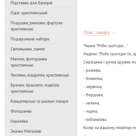
Підставки для банерів
Одяг християнський
Подушки, рюкзаки, фартухи
християнські
Опис товару
Подарункові набори
Чашка "Роби сьогодні..."
Світильники, лампи
Надпис: "Роби сьогодні те, 
Магніти, фоторамки
Середина і ручка кружки мо
християнські
- рожева,
Листівки, відкритки християнські
- блакитна,
Брелки, браслети, підвіски
- червона,
християнські
- бордова,
Канцелярські та шкільні товари
- зелена,
Фоторамки
- чорна,
- кобальтова.
Наклейки
Колір на вашому моніторі м
Значки Металеві