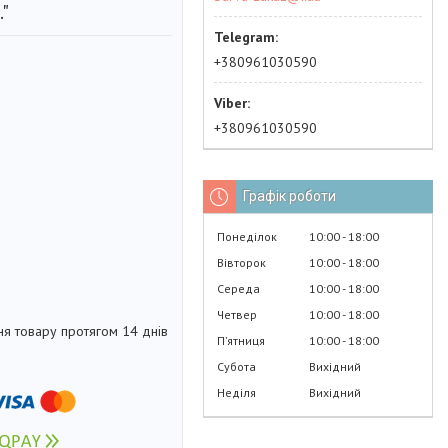
."
+380961030590
+380961030590
Графік роботи
Понеділок
10:00
18:00
Вівторок
10:00
18:00
Середа
10:00
18:00
Четвер
10:00
18:00
я товару протягом 14 днів
Пʼятниця
10:00
18:00
Субота
Вихідний
Неділя
Вихідний