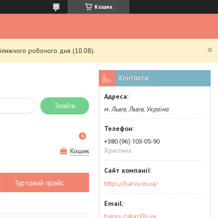
Кошик
ближчого робочого дня (10.08).
Контакти
Знайти
м. Львів, Львів, Україна
+380 (96) 103-05-90
Христина
Кошик
Гуртовий прайс
https://barvu.in.ua/
barvu-zakaz@i.ua