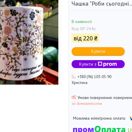
Чашка "Роби сьогодні..
В наявності
Код:
КР-264у
від
220 ₴
Купити
Купити з
+380 (96) 103-05-90
Христина
поверненн
за домовленістю