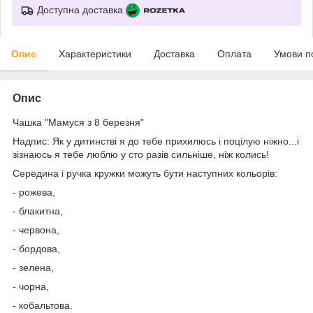
Доступна доставка
Опис
Характеристики
Доставка
Оплата
Умови п
Опис
Чашка "Мамуся з 8 березня"
Надпис: Як у дитинстві я до тебе прихилюсь і поцілую ніжно...і
зізнаюсь я тебе люблю у сто разів сильніше, ніж колись!
Середина і ручка кружки можуть бути наступних кольорів:
- рожева,
- блакитна,
- червона,
- бордова,
- зелена,
- чорна,
- кобальтова.