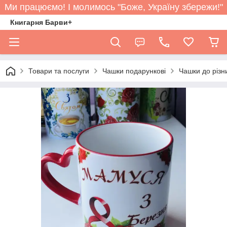
Ми працюємо! І молимось "Боже, Україну збережи!"
Книгарня Барви+
Товари та послуги
Чашки подарункові
Чашки до різн