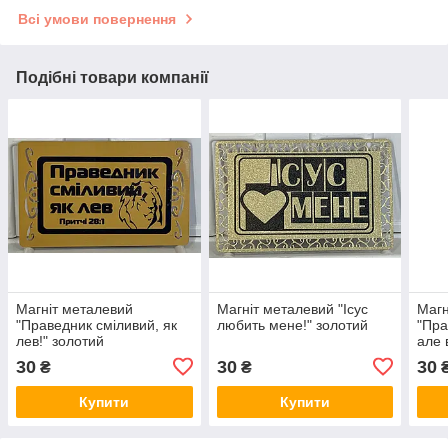
Всі умови повернення
Подібні товари компанії
Магніт металевий
Магніт металевий "Ісус
Магн
"Праведник сміливий, як
любить мене!" золотий
"Пра
лев!" золотий
але 
30
30
30
₴
₴
Купити
Купити