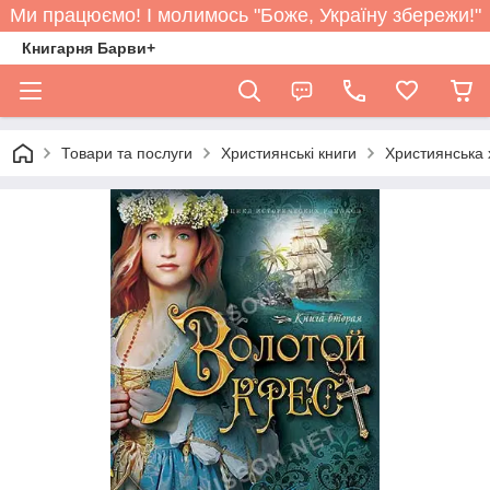
Ми працюємо! І молимось "Боже, Україну збережи!"
Книгарня Барви+
Товари та послуги
Християнські книги
Християнська 