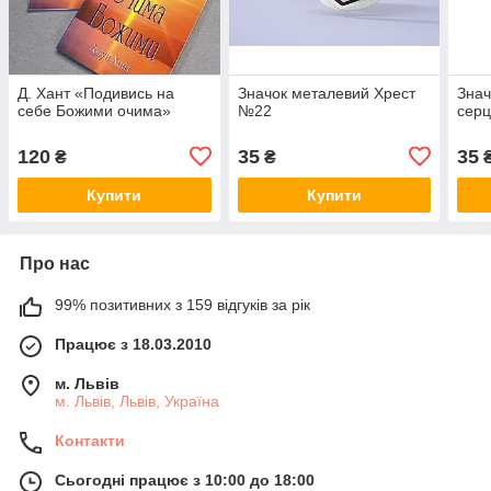
Д. Хант «Подивись на
Значок металевий Хрест
Знач
себе Божими очима»
№22
сер
120
35
35
₴
₴
Купити
Купити
Про нас
99% позитивних з 159 відгуків за рік
Працює з 18.03.2010
м. Львів
м. Львів, Львів, Україна
Контакти
Сьогодні працює з 10:00 до 18:00