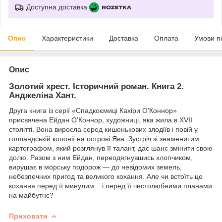
Доступна доставка
Опис
Характеристики
Доставка
Оплата
Умови п
Опис
Золотий хрест. Історичний роман. Книга 2.
Анджеліна Хант.
Друга книга із серії «Спадкоємиці Кахіри О'Коннор»
присвячена Ейдан О’Коннор, художниці, яка жила в XVII
столітті. Вона виросла серед кишенькових злодіїв і повій у
голландській колонії на острові Ява. Зустріч зі знаменитим
картографом, який розглянув її талант, дає шанс змінити свою
долю. Разом з ним Ейдан, переодягнувшись хлопчиком,
вирушає в морську подорож — до невідомих земель,
небезпечних пригод та великого кохання. Але чи встоїть це
кохання перед її минулим... і перед її честолюбними планами
на майбутнє?
Приховати