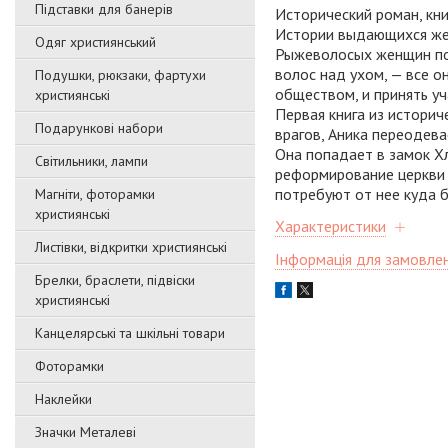
Підставки для банерів
Исторический роман, кни
Истории выдающихся же
Одяг християнський
Рыжеволосых женщин по 
волос над ухом, — все о
Подушки, рюкзаки, фартухи
обществом, и принять уч
християнські
Первая книга из историч
Подарункові набори
врагов, Аника переодев
Она попадает в замок Х
Світильники, лампи
реформирование церкви 
потребуют от нее куда б
Магніти, фоторамки
християнські
Характеристики
Листівки, відкритки християнські
Інформація для замовле
Брелки, браслети, підвіски
християнські
Канцелярські та шкільні товари
Фоторамки
Наклейки
Значки Металеві