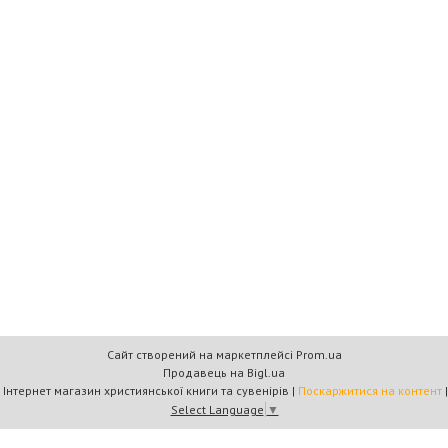
Сайт створений на маркетплейсі
Prom.ua
Продавець на Bigl.ua
Книжковий дім «Барви+» — Інтернет магазин християнської книги та сувенірів |
Поскаржитися на контент
Select Language
▼