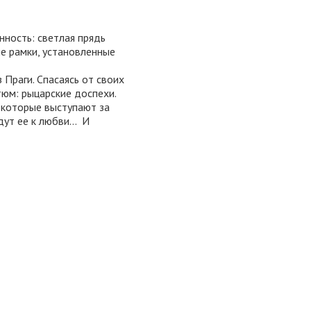
ность: светлая прядь
ые рамки, установленные
Праги. Спасаясь от своих
тюм: рыцарские доспехи.
 которые выступают за
едут ее к любви… И