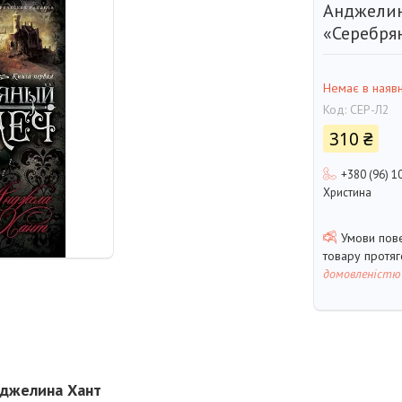
Анджелин
«Серебря
Немає в наявн
Код:
СЕР-Л2
310 ₴
+380 (96) 1
Христина
товару протя
домовленістю
нджелина Хант