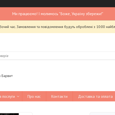
Ми працюємо! І молимось "Боже, Україну збережи!"
обочий час. Замовлення та повідомлення будуть оброблені з 10:00 найбл
я Барви+
а послуги
Про нас
Контакти
Доставка та оплата