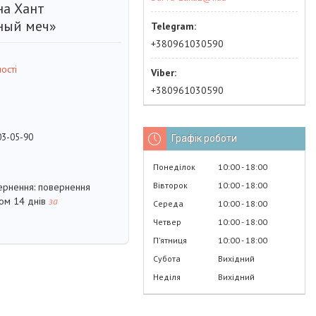
а Хант
ный меч»
+380961030590
ості
+380961030590
03-05-90
Графік роботи
Понеділок
10:00
18:00
Вівторок
10:00
18:00
повернення
гом 14 днів
за
Середа
10:00
18:00
Четвер
10:00
18:00
Пʼятниця
10:00
18:00
Субота
Вихідний
Неділя
Вихідний