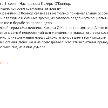
га 1, серия: Наследницы Кахиры О'Коннор.
нщин, которые сражались за правду
фамилии О’Коннор связывает не только примечательная особен
ни отважные и сильные духом, им удалось раздвинуть социальн
астие в борьбе за правое дело.
еской серии «Наследницы Кахиры О’Коннор» посвящена Анике из 
ается в самый невероятный для женщины пятнадцатого века кос
лум, принадлежащий лорду Джону, и присоединяется к рыцарям,
в Богемии. Девушка и не подозревает, что эти испытания прив
ольше сил, чем она думала.
ння