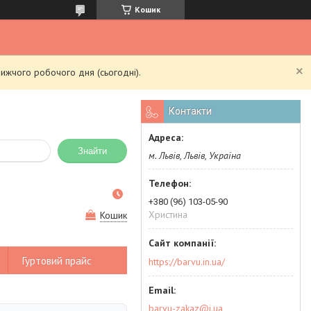
Кошик
ижчого робочого дня (сьогодні).
Контакти
Знайти
м. Львів, Львів, Україна
+380 (96) 103-05-90
Христина
Кошик
Гуртовий прайс
https://barvu.in.ua/
barvu-zakaz@i.ua