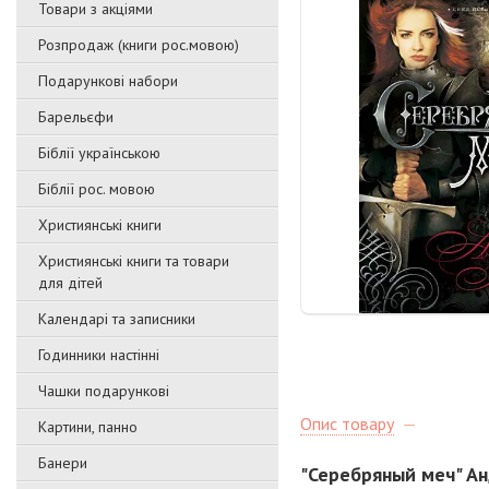
Товари з акціями
Розпродаж (книги рос.мовою)
Подарункові набори
Барельєфи
Біблії українською
Біблії рос. мовою
Християнські книги
Християнські книги та товари
для дітей
Календарі та записники
Годинники настінні
Чашки подарункові
Опис товару
Картини, панно
Банери
"Серебряный меч" А