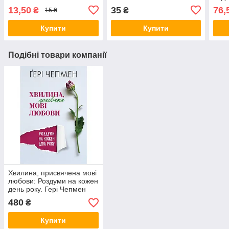
13,50
35
76,
₴
₴
15 ₴
Купити
Купити
Подібні товари компанії
Хвилина, присвячена мові
любови: Роздуми на кожен
день року. Гері Чепмен
480
₴
Купити