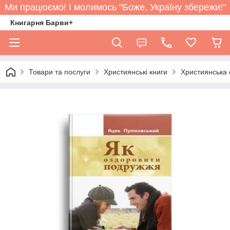
Ми працюємо! І молимось "Боже, Україну збережи!"
Книгарня Барви+
Товари та послуги
Християнські книги
Християнська 