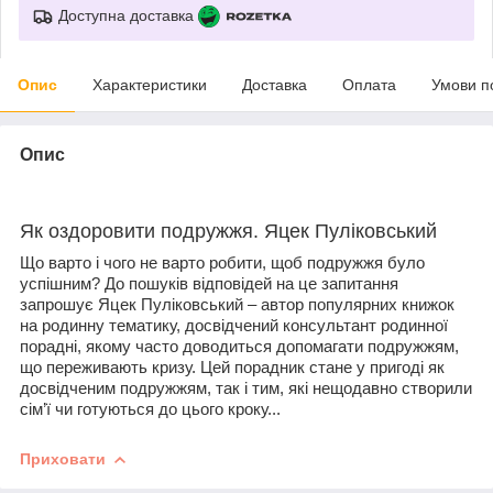
Доступна доставка
Опис
Характеристики
Доставка
Оплата
Умови п
Опис
Як оздоровити подружжя. Яцек Пуліковський
Що варто і чого не варто робити, щоб подружжя було
успішним? До пошуків відповідей на це запитання
запрошує Яцек Пуліковський – автор популярних книжок
на родинну тематику, досвідчений консультант родинної
порадні, якому часто доводиться допомагати подружжям,
що переживають кризу. Цей порадник стане у пригоді як
досвідченим подружжям, так і тим, які нещодавно створили
сім’ї чи готуються до цього кроку...
Приховати