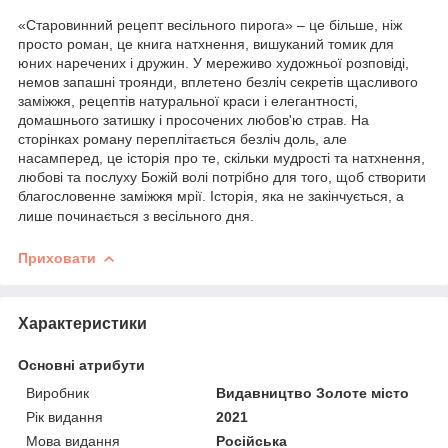
«Старовинний рецепт весільного пирога» – це більше, ніж
просто роман, це книга натхнення, вишуканий томик для
юних наречених і дружин. У мереживо художньої розповіді,
немов запашні троянди, вплетено безліч секретів щасливого
заміжжя, рецептів натуральної краси і елегантності,
домашнього затишку і просочених любов'ю страв. На
сторінках роману переплітається безліч доль, але
насамперед, це історія про те, скільки мудрості та натхнення,
любові та послуху Божій волі потрібно для того, щоб створити
благословенне заміжжя мрії. Історія, яка не закінчується, а
лише починається з весільного дня.
Приховати
Характеристики
Основні атрибути
Виробник
Видавництво Золоте місто
Рік видання
2021
Мова видання
Російська