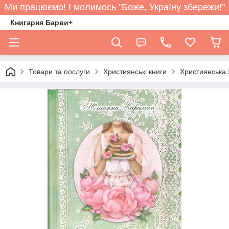
Ми працюємо! І молимось "Боже, Україну збережи!"
Книгарня Барви+
Товари та послуги
Християнські книги
Християнська 