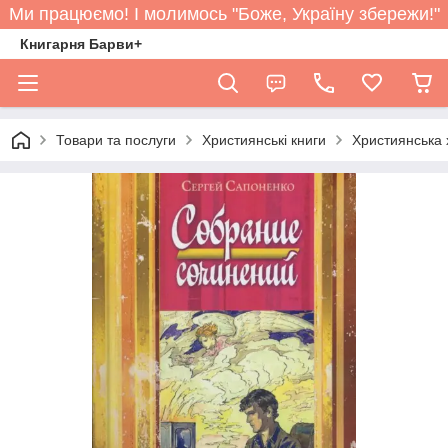
Ми працюємо! І молимось "Боже, Україну збережи!"
Книгарня Барви+
Товари та послуги
Християнські книги
Християнська 