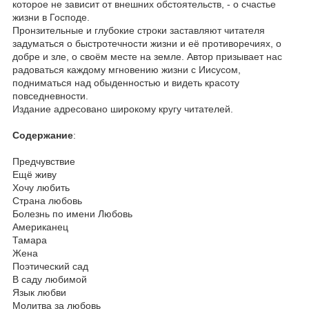
которое не зависит от внешних обстоятельств, - о счастье
жизни в Господе.
Пронзительные и глубокие строки заставляют читателя
задуматься о быстротечности жизни и её противоречиях, о
добре и зле, о своём месте на земле. Автор призывает нас
радоваться каждому мгновению жизни с Иисусом,
подниматься над обыденностью и видеть красоту
повседневности.
Издание адресовано широкому кругу читателей.
Содержание
:
Предчувствие
Ещё живу
Хочу любить
Страна любовь
Болезнь по имени Любовь
Американец
Тамара
Жена
Поэтический сад
В саду любимой
Язык любви
Молитва за любовь