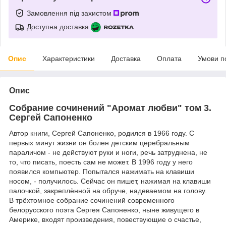
Замовлення під захистом
Доступна доставка
Опис
Характеристики
Доставка
Оплата
Умови п
Опис
Собрание сочинений "Аромат любви" том 3.
Сергей Сапоненко
Автор книги, Сергей Сапоненко, родился в 1966 году. С
первых минут жизни он болен детским церебральным
параличом - не действуют руки и ноги, речь затруднена, не
то, что писать, поесть сам не может. В 1996 году у него
появился компьютер. Попытался нажимать на клавиши
носом, - получилось. Сейчас он пишет, нажимая на клавиши
палочкой, закреплённой на обруче, надеваемом на голову.
В трёхтомное собрание сочинений современного
белорусского поэта Сергея Сапоненко, ныне живущего в
Америке, входят произведения, повествующие о счастье,