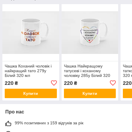
Чашка Коханий чоловік і
Чашка Найкращому
Чаш
найкращий тато 279у
татусеві і коханому
татк
Білий 320 мл
чоловіку 285у Білий 320
320 
мл
220
220
220
₴
₴
Купити
Купити
Про нас
99% позитивних з 159 відгуків за рік