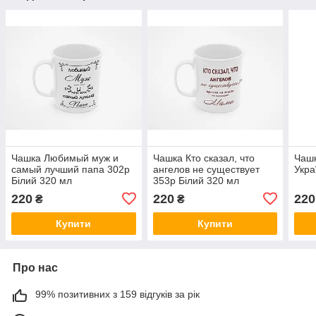
Чашка Любимый муж и
Чашка Кто сказал, что
Чашк
самый лучший папа 302р
ангелов не существует
Укра
Білий 320 мл
353р Білий 320 мл
220
220
220
₴
₴
Купити
Купити
Про нас
99% позитивних з 159 відгуків за рік