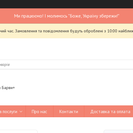
Ми працюємо! І молимось "Боже, Україну збережи!"
чий час. Замовлення та повідомлення будуть оброблені з 10:00 найближ
я Барви+
а послуги
Про нас
Контакти
Доставка та оплата