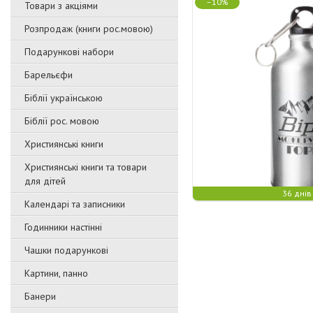
–10%
Товари з акціями
Розпродаж (книги рос.мовою)
Подарункові набори
Барельєфи
Біблії українською
Біблії рос. мовою
Християнські книги
Християнські книги та товари
для дітей
36 днів
Календарі та записники
Годинники настінні
Чашки подарункові
Картини, панно
Банери