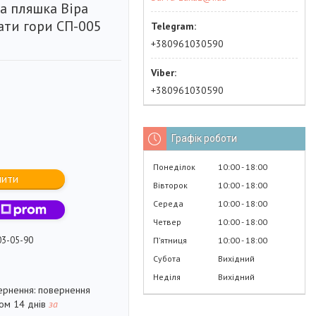
а пляшка Віра
ати гори СП-005
+380961030590
+380961030590
Графік роботи
Понеділок
10:00
18:00
пити
Вівторок
10:00
18:00
Середа
10:00
18:00
Четвер
10:00
18:00
03-05-90
Пʼятниця
10:00
18:00
Субота
Вихідний
Неділя
Вихідний
повернення
гом 14 днів
за