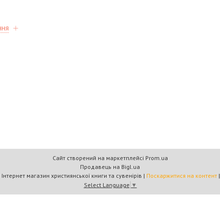
ння
Сайт створений на маркетплейсі
Prom.ua
Продавець на Bigl.ua
Книжковий дім «Барви+» — Інтернет магазин християнської книги та сувенірів |
Поскаржитися на контент
Select Language
▼