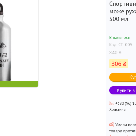
Спортивн
може рух
500 мл
В наявності
Код:
СП-005
340 ₴
306 ₴
Ку
Купити з
+380 (96) 1
Христина
товару протя