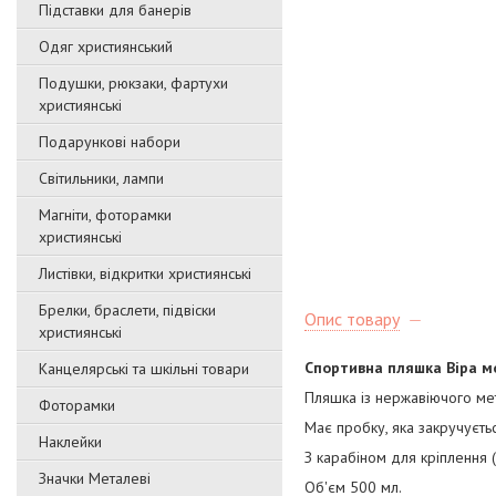
Підставки для банерів
Одяг християнський
Подушки, рюкзаки, фартухи
християнські
Подарункові набори
Світильники, лампи
Магніти, фоторамки
християнські
Листівки, відкритки християнські
Брелки, браслети, підвіски
Опис товару
християнські
Спортивна пляшка Віра м
Канцелярські та шкільні товари
Пляшка із нержавіючого ме
Фоторамки
Має пробку, яка закручуєтьс
Наклейки
З карабіном для кріплення (
Значки Металеві
Об'єм 500 мл.