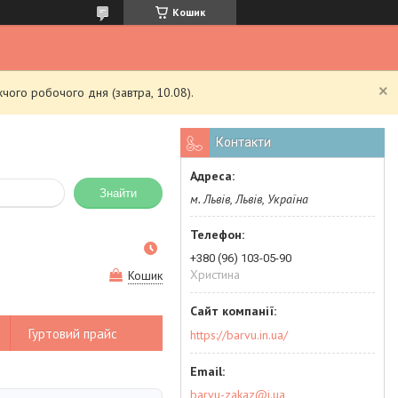
Кошик
чого робочого дня (завтра, 10.08).
Контакти
Знайти
м. Львів, Львів, Україна
+380 (96) 103-05-90
Христина
Кошик
Гуртовий прайс
https://barvu.in.ua/
barvu-zakaz@i.ua