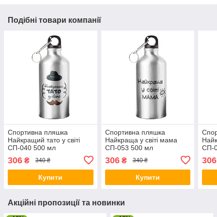
Подібні товари компанії
Спортивна пляшка
Спортивна пляшка
Спо
Найкращий тато у світі
Найкраща у світі мама
Найк
СП-040 500 мл
СП-053 500 мл
СП-0
306
306
306
₴
₴
340 ₴
340 ₴
Купити
Купити
Акційні пропозиції та новинки