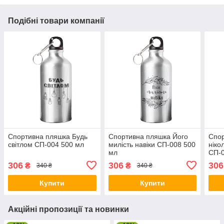
Подібні товари компанії
Спортивна пляшка Будь
Спортивна пляшка Його
Спор
світлом СП-004 500 мл
милість навіки СП-008 500
ніко
мл
СП-0
306
306
306
₴
₴
340 ₴
340 ₴
Купити
Купити
Акційні пропозиції та новинки