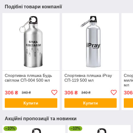
Подібні товари компанії
Спортивна пляшка Будь
Спортивна пляшка iPray
Спор
світлом СП-004 500 мл
СП-119 500 мл
милі
мл
306
306
306
₴
₴
340 ₴
340 ₴
Купити
Купити
Акційні пропозиції та новинки
–10%
–10%