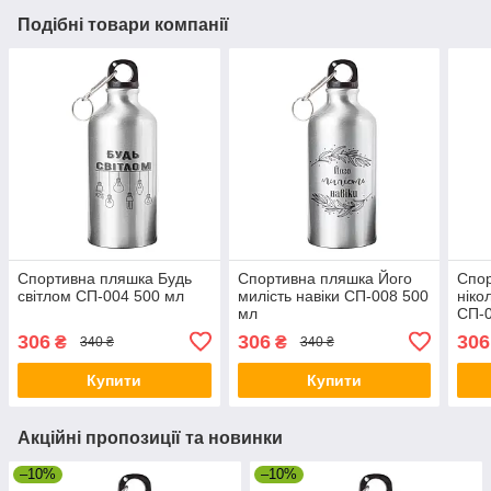
Подібні товари компанії
Спортивна пляшка Будь
Спортивна пляшка Його
Спор
світлом СП-004 500 мл
милість навіки СП-008 500
ніко
мл
СП-0
306
306
306
₴
₴
340 ₴
340 ₴
Купити
Купити
Акційні пропозиції та новинки
–10%
–10%