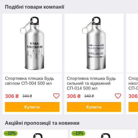
Подібні товари компанії
Спортивна пляшка Будь
Спортивна пляшка Будь
Спор
світлом СП-004 500 мл
сильний та відважний
ніко
СП-014 500 мл
СП-0
306
306
306
₴
₴
340 ₴
340 ₴
Купити
Купити
Акційні пропозиції та новинки
–10%
–10%