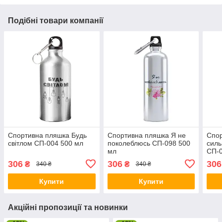
Подібні товари компанії
Спортивна пляшка Будь
Спортивна пляшка Я не
Спор
світлом СП-004 500 мл
поколеблюсь СП-098 500
силь
мл
СП-0
306
306
306
₴
₴
340 ₴
340 ₴
Купити
Купити
Акційні пропозиції та новинки