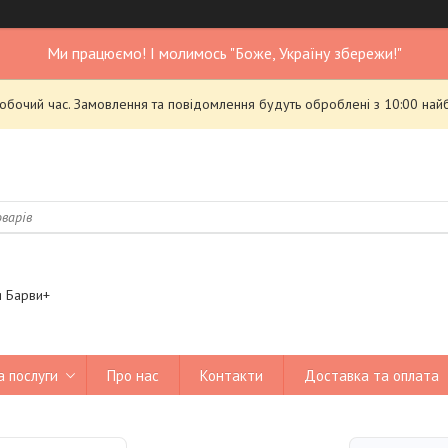
Ми працюємо! І молимось "Боже, Україну збережи!"
робочий час. Замовлення та повідомлення будуть оброблені з 10:00 най
я Барви+
а послуги
Про нас
Контакти
Доставка та оплата