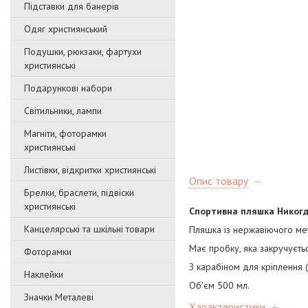
Підставки для банерів
Одяг християнський
Подушки, рюкзаки, фартухи
християнські
Подарункові набори
Світильники, лампи
Магніти, фоторамки
християнські
Листівки, відкритки християнські
Опис товару
Брелки, браслети, підвіски
християнські
Спортивна пляшка Никогд
Канцелярські та шкільні товари
Пляшка із нержавіючого ме
Має пробку, яка закручуєтьс
Фоторамки
З карабіном для кріплення (
Наклейки
Об'єм 500 мл.
Значки Металеві
Характеристики