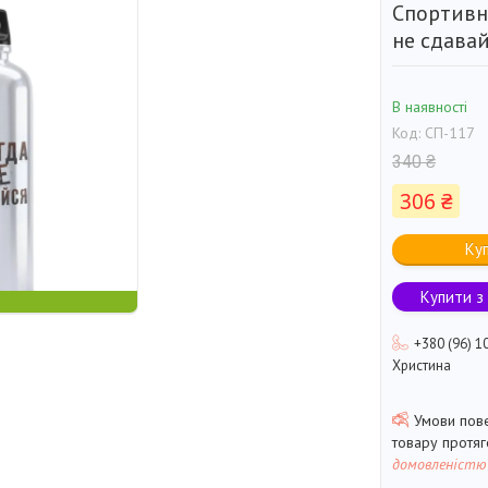
Спортивн
не сдавай
В наявності
Код:
СП-117
340 ₴
306 ₴
Ку
Купити з
+380 (96) 1
Христина
товару протя
домовленістю