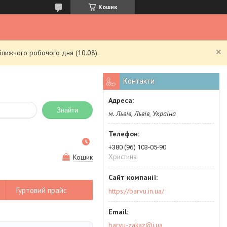
Кошик
ближчого робочого дня (10.08).
Контакти
Знайти
м. Львів, Львів, Україна
+380 (96) 103-05-90
Христина
Кошик
Гуртовий прайс
https://barvu.in.ua/
barvu-zakaz@i.ua