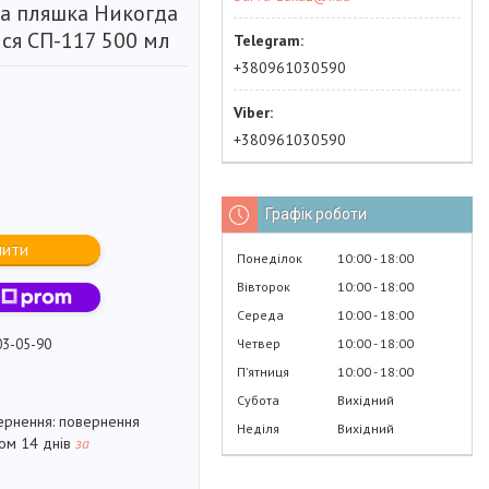
а пляшка Никогда
ся СП-117 500 мл
+380961030590
+380961030590
Графік роботи
пити
Понеділок
10:00
18:00
Вівторок
10:00
18:00
Середа
10:00
18:00
Четвер
10:00
18:00
03-05-90
Пʼятниця
10:00
18:00
Субота
Вихідний
повернення
Неділя
Вихідний
гом 14 днів
за