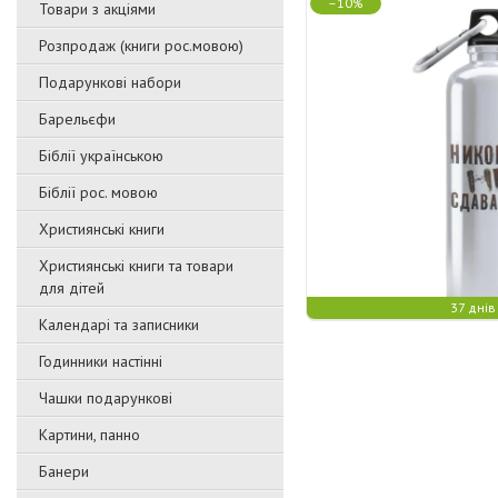
–10%
Товари з акціями
Розпродаж (книги рос.мовою)
Подарункові набори
Барельєфи
Біблії українською
Біблії рос. мовою
Християнські книги
Християнські книги та товари
для дітей
37 днів
Календарі та записники
Годинники настінні
Чашки подарункові
Картини, панно
Банери