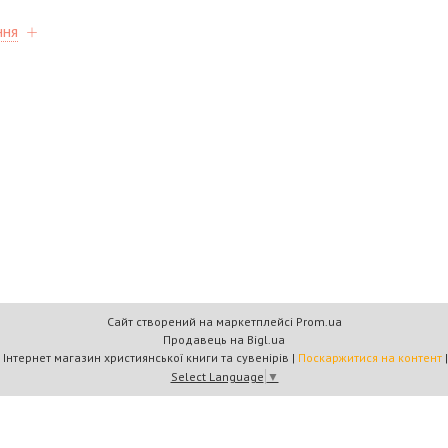
ння
Сайт створений на маркетплейсі
Prom.ua
Продавець на Bigl.ua
Книжковий дім «Барви+» — Інтернет магазин християнської книги та сувенірів |
Поскаржитися на контент
Select Language
▼