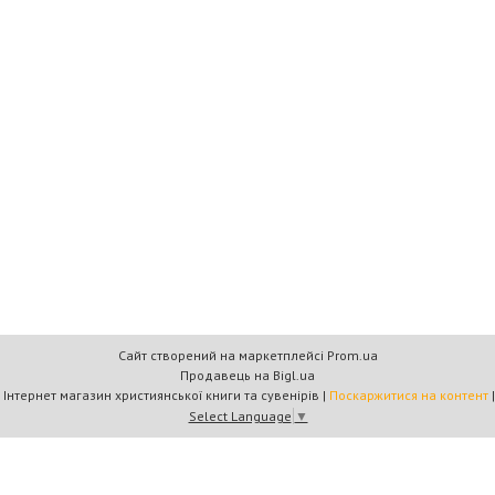
Сайт створений на маркетплейсі
Prom.ua
Продавець на Bigl.ua
Книжковий дім «Барви+» — Інтернет магазин християнської книги та сувенірів |
Поскаржитися на контент
Select Language
▼