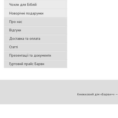
Чохли для Біблій
Новорічні подарунки
Про нас
Відгуки
Доставка та оплата
Статті
Презентації та документи
Гуртовий прайс Барви