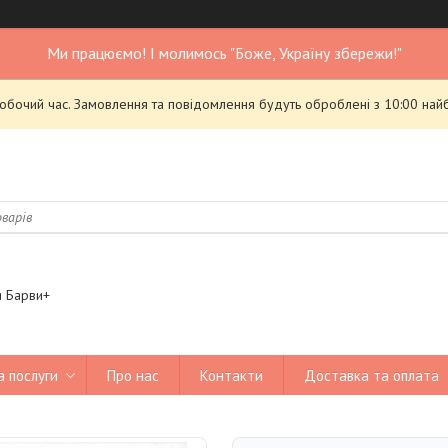
Ми працюємо! І молимось "Боже, Україну збережи!"
робочий час. Замовлення та повідомлення будуть оброблені з 10:00 най
я Барви+
а послуги
Про нас
Контакти
Доставка та оплата