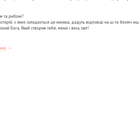
м та рибою?
торій, з яких складається ця книжка, дадуть відповіді на ці та безліч ін
пізнай Бога, Який створив тебе, мене і весь світ!
ння