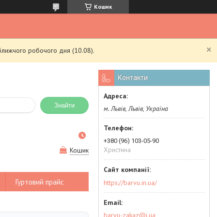
Кошик
ближчого робочого дня (10.08).
Контакти
Знайти
м. Львів, Львів, Україна
+380 (96) 103-05-90
Христина
Кошик
Гуртовий прайс
https://barvu.in.ua/
barvu-zakaz@i.ua