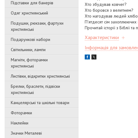
Підставки для банерів
Хто збудував ковчег?
Хто боровся з велетнем?
Одяг християнський
Хто нагодував людей хлібо
П'ятдесят сім захоплюючих іс
Подушки, рюкзаки, фартухи
Прочитай історії з Біблії та 
християнські
Характеристики
Подарункові набори
Інформація для замовле
Світильники, лампи
Магніти, фоторамки
християнські
Листівки, відкритки християнські
Брелки, браслети, підвіски
християнські
Канцелярські та шкільні товари
Фоторамки
Наклейки
Значки Металеві