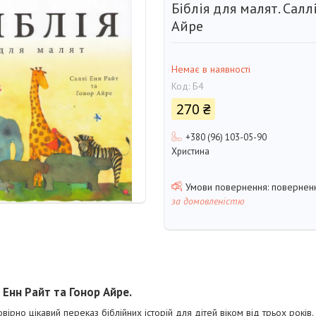
Біблія для малят. Салл
Айре
Немає в наявності
Код:
Б4
270 ₴
+380 (96) 103-05-90
Христина
поверненн
за домовленістю
і Енн Райт та Гонор Айре.
вірно цікавий переказ біблійних історій для дітей віком від трьох років.