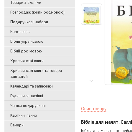
Товари з акціями
Розпродаж (книги рос.мовою)
Подарункові набори
Барельєфи
Біблії українською
Біблії рос. мовою
Християнські книги
Християнські книги та товари
для дітей
Календарі та записники
Годинники настінні
Чашки подарункові
Опис товару
Картини, панно
Біблія для малят. Салл
Банери
Біблія для малят – це неймо