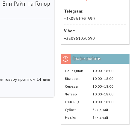
і Енн Райт та Гонор
+380961030590
+380961030590
Графік роботи
Понеділок
10:00
18:00
Вівторок
10:00
18:00
я товару протягом 14 днів
Середа
10:00
18:00
Четвер
10:00
18:00
Пʼятниця
10:00
18:00
Субота
Вихідний
Неділя
Вихідний