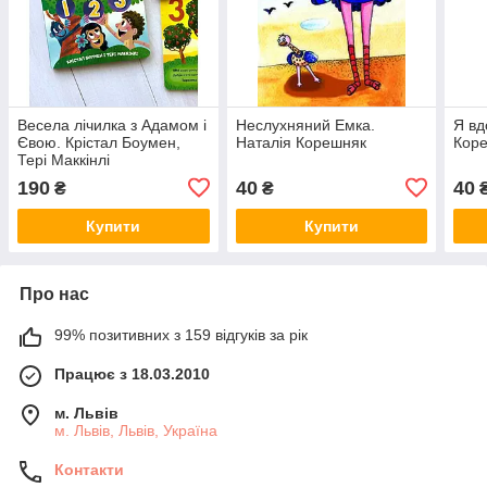
Весела лічилка з Адамом і
Неслухняний Емка.
Я вд
Євою. Крістал Боумен,
Наталія Корешняк
Кор
Тері Маккінлі
190
40
40
₴
₴
Купити
Купити
Про нас
99% позитивних з 159 відгуків за рік
Працює з 18.03.2010
м. Львів
м. Львів, Львів, Україна
Контакти