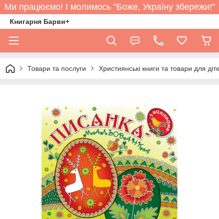
Ми працюємо! І молимось "Боже, Україну збережи!"
Книгарня Барви+
Товари та послуги
Християнські книги та товари для діт