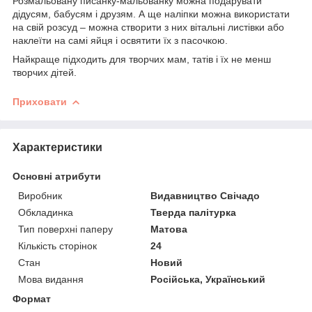
Розмальовану писанку-мальованку можна подарувати
дідусям, бабусям і друзям. А ще наліпки можна використати
на свій розсуд – можна створити з них вітальні листівки або
наклеїти на самі яйця і освятити їх з пасочкою.
Найкраще підходить для творчих мам, татів і їх не менш
творчих дітей.
Приховати
Характеристики
Основні атрибути
Виробник
Видавництво Свічадо
Обкладинка
Тверда палітурка
Тип поверхні паперу
Матова
Кількість сторінок
24
Стан
Новий
Мова видання
Російська, Український
Формат