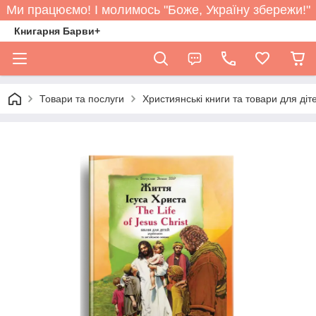
Ми працюємо! І молимось "Боже, Україну збережи!"
Книгарня Барви+
Товари та послуги
Християнські книги та товари для діт