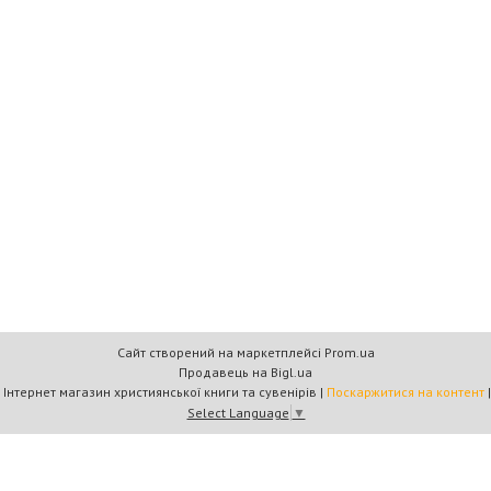
Сайт створений на маркетплейсі
Prom.ua
Продавець на Bigl.ua
Книжковий дім «Барви+» — Інтернет магазин християнської книги та сувенірів |
Поскаржитися на контент
Select Language
▼