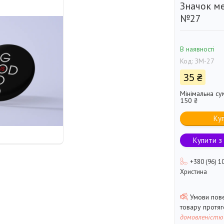
Значок м
№27
В наявності
Код:
ЗМ-27
35 ₴
Мінімальна су
150 ₴
Ку
Купити з
+380 (96) 1
Христина
товару протя
домовленістю