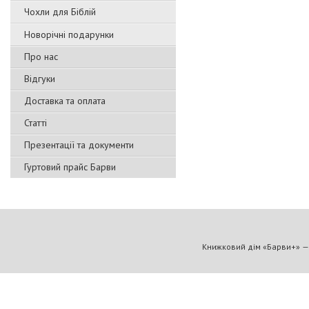
Чохли для Біблій
Новорічні подарунки
Про нас
Відгуки
Доставка та оплата
Статті
Презентації та документи
Гуртовий прайс Барви