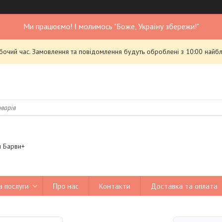
Ми працюємо! І молимось "Боже, Україну збережи!"
обочий час. Замовлення та повідомлення будуть оброблені з 10:00 найбл
я Барви+
а послуги
Про нас
Контакти
Доставка та оплата