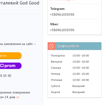
еталевий God Good
+380961030590
+380961030590
ма замовлення на сайті —
Графік роботи
пити
Понеділок
10:00
18:00
Вівторок
10:00
18:00
Середа
10:00
18:00
Четвер
10:00
18:00
03-05-90
Пʼятниця
10:00
18:00
Субота
Вихідний
Неділя
Вихідний
повернення
гом 14 днів
за