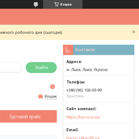
Кошик
ижчого робочого дня (сьогодні).
Контакти
Знайти
м. Львів, Львів, Україна
+380 (96) 103-05-90
Христина
Кошик
Гуртовий прайс
https://barvu.in.ua/
barvu-zakaz@i.ua