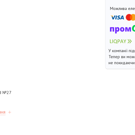
У компанії під
Тепер ви може
не покидаючи 
od №27
ння