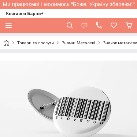
Ми працюємо! І молимось "Боже, Україну збережи!"
Книгарня Барви+
Товари та послуги
Значки Металеві
Значок металеви