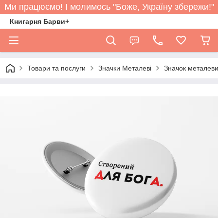
Ми працюємо! І молимось "Боже, Україну збережи!"
Книгарня Барви+
Товари та послуги
Значки Металеві
Значок металев