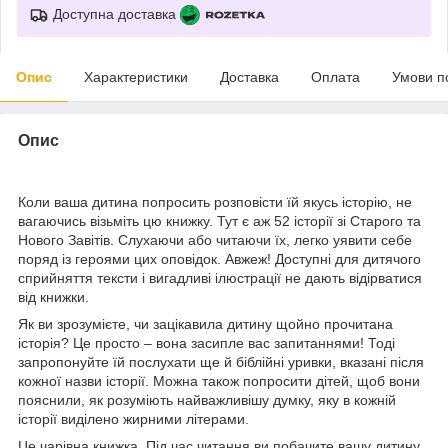
Доступна доставка
Опис
Характеристики
Доставка
Оплата
Умови п
Опис
Коли ваша дитина попросить розповісти їй якусь історію, не
вагаючись візьміть цю книжку. Тут є аж 52 історії зі Старого та
Нового Завітів. Слухаючи або читаючи їх, легко уявити себе
поряд із героями цих оповідок. Авжеж! Доступні для дитячого
сприйняття тексти і вигадливі ілюстрації не дають відірватися
від книжки.
Як ви зрозумієте, чи зацікавила дитину щойно прочитана
історія? Це просто – вона засипле вас запитаннями! Тоді
запропонуйте їй послухати ще й біблійні уривки, вказані після
кожної назви історії. Можна також попросити дітей, щоб вони
пояснили, як розуміють найважливішу думку, яку в кожній
історії виділено жирними літерами.
Це чарівна книжка. Під час читання ви побачите вашу дитину