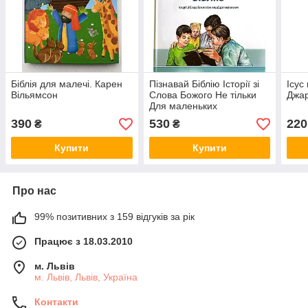
Біблія для малечі. Карен
Пізнавай Біблію Історії зі
Ісус
Вільямсон
Слова Божого Не тільки
Джар
Для маленьких
390
530
220
₴
₴
Купити
Купити
Про нас
99% позитивних з 159 відгуків за рік
Працює з 18.03.2010
м. Львів
м. Львів, Львів, Україна
Контакти