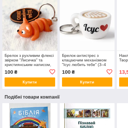
Брелок з рухливим флексі
Брелок-антистрес з
Накл
звірком "Лисичка" та
клацаючим механізмом
Тво
християнським написом,
"Ісус любить тебе" (3–4
двосторонній медальйон 6
см)
100
100
13,
₴
₴
см
Купити
Купити
Подібні товари компанії