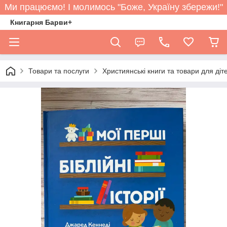
Ми працюємо! І молимось "Боже, Україну збережи!"
Книгарня Барви+
Товари та послуги
Християнські книги та товари для діт