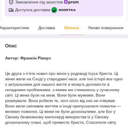
Замовлення під захистом
Доступна доставка
Характеристики
Доставка
Оплата
Умови повернення
Опис
Автор: Франсін Ріверз
Це друга з п’яти новел про жінок у родоводі Ісуса Христа. Ці
жінки жили на Сході у стародавні часи, але і‌хні історіі‌ все одно
є актуальними для нашого життя и‌ можуть допомогти зі
складними проблемами, з якими ми стикаємось у сучасному
світі. Ці жінки були на межі. Вони були мужніми. Вони
ризикували. Вони робили те, чого ніхто від них не очікував.
Вони жили сміливим життям и‌ іноді припускалися помилок —
великих помилок. Ці жінки не були досконалими, але Бог у
Своєму безмежному милосерді використав і‌х у Своєму
досконалому плані, щоб привести Христа, Спасителя світу.