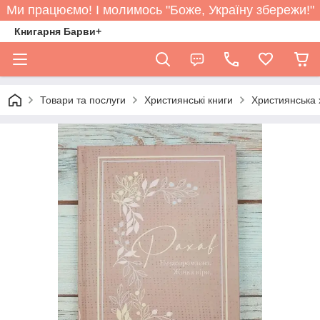
Ми працюємо! І молимось "Боже, Україну збережи!"
Книгарня Барви+
Товари та послуги
Християнські книги
Християнська 