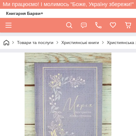
Ми працюємо! І молимось "Боже, Україну збережи!"
Книгарня Барви+
Товари та послуги
Християнські книги
Християнська 