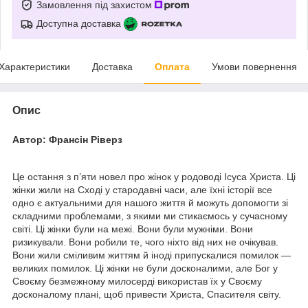
Замовлення під захистом
Доступна доставка
Характеристики
Доставка
Оплата
Умови повернення
Опис
Автор: Франсін Ріверз
Це остання з п’яти новел про жінок у родоводі Ісуса Христа. Ці
жінки жили на Сході у стародавні часи, але їхні історії все
одно є актуальними для нашого життя й можуть допомогти зі
складними проблемами, з якими ми стикаємось у сучасному
світі. Ці жінки були на межі. Вони були мужніми. Вони
ризикували. Вони робили те, чого ніхто від них не очікував.
Вони жили сміливим життям й іноді припускалися помилок —
великих помилок. Ці жінки не були досконалими, але Бог у
Своєму безмежному милосерді використав їх у Своєму
досконалому плані, щоб привести Христа, Спасителя світу.