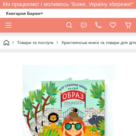
Ми працюємо! І молимось "Боже, Україну збережи!"
Книгарня Барви+
Товари та послуги
Християнські книги та товари для діт