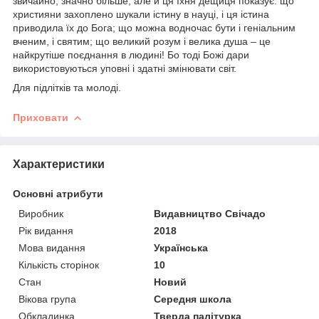
звичайно, значно більше, але й ця їхня дещиця показує: що
християни захоплено шукали істину в науці, і ця істина
приводила їх до Бога; що можна водночас бути і геніальним
вченим, і святим; що великий розум і велика душа – це
найкрутіше поєднання в людині! Бо тоді Божі дари
використовуються уповні і здатні змінювати світ.
Для підлітків та молоді.
Приховати
Характеристики
Основні атрибути
Виробник
Видавництво Свічадо
Рік видання
2018
Мова видання
Українська
Кількість сторінок
10
Стан
Новий
Вікова група
Середня школа
Обкладинка
Тверда палітурка