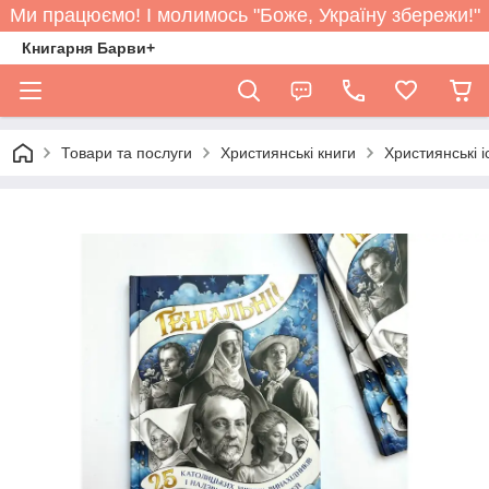
Ми працюємо! І молимось "Боже, Україну збережи!"
Книгарня Барви+
Товари та послуги
Християнські книги
Християнські іс