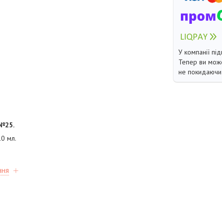
У компанії під
Тепер ви може
не покидаючи 
№25.
0 мл.
ння