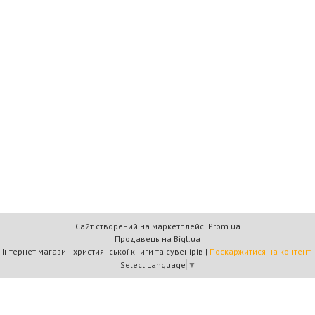
Сайт створений на маркетплейсі
Prom.ua
Продавець на Bigl.ua
Книжковий дім «Барви+» — Інтернет магазин християнської книги та сувенірів |
Поскаржитися на контент
Select Language
▼