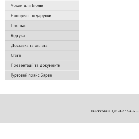
Чохли для Біблій
Новорічні подарунки
Про нас
Відгуки
Доставка та оплата
Статті
Презентації та документи
Гуртовий прайс Барви