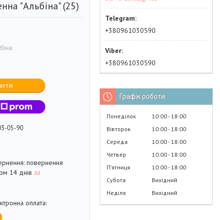
нна "Альбіна" (25)
+380961030590
біна
+380961030590
пити
Графік роботи
Понеділок
10:00
18:00
03-05-90
Вівторок
10:00
18:00
Середа
10:00
18:00
Четвер
10:00
18:00
повернення
Пʼятниця
10:00
18:00
гом 14 днів
за
Субота
Вихідний
Неділя
Вихідний