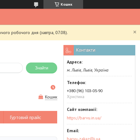
Кошик
чого робочого дня (завтра, 07.08).
Контакти
Знайти
м. Львів, Львів, Україна
+380 (96) 103-05-90
Христина
Кошик
Гуртовий прайс
https://barvu.in.ua/
barvu-zakaz@i.ua