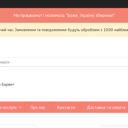
Ми працюємо! І молимось "Боже, Україну збережи!"
чий час. Замовлення та повідомлення будуть оброблені з 10:00 найближ
я Барви+
а послуги
Про нас
Контакти
Доставка та оплата