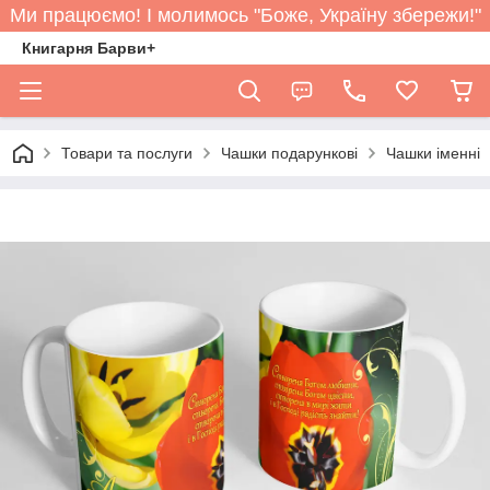
Ми працюємо! І молимось "Боже, Україну збережи!"
Книгарня Барви+
Товари та послуги
Чашки подарункові
Чашки іменні