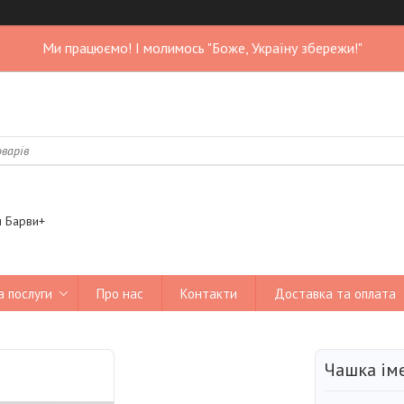
Ми працюємо! І молимось "Боже, Україну збережи!"
я Барви+
а послуги
Про нас
Контакти
Доставка та оплата
Чашка іме