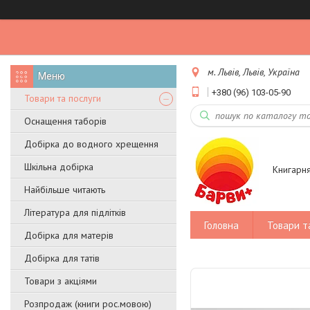
м. Львів, Львів, Україна
+380 (96) 103-05-90
Товари та послуги
Оснащення таборів
Добірка до водного хрещення
Шкільна добірка
Книгарн
Найбільше читають
Література для підлітків
Головна
Товари т
Добірка для матерів
Добірка для татів
Товари з акціями
Розпродаж (книги рос.мовою)