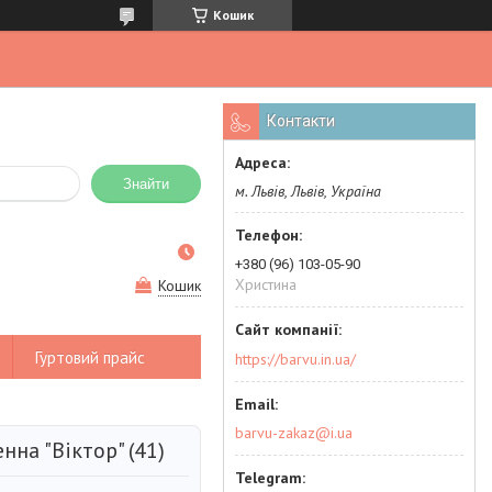
Кошик
Контакти
Знайти
м. Львів, Львів, Україна
+380 (96) 103-05-90
Христина
Кошик
Гуртовий прайс
https://barvu.in.ua/
barvu-zakaz@i.ua
нна "Віктор" (41)