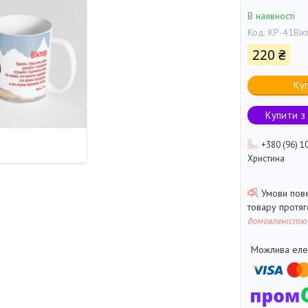
В наявності
Код:
КР-41Вік
220 ₴
Ку
Купити з
+380 (96) 1
Христина
товару протя
домовленістю