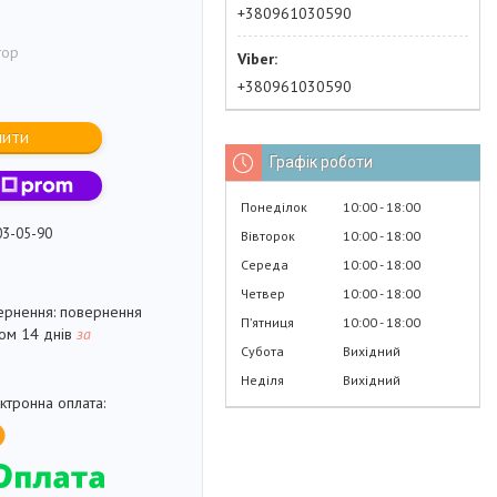
+380961030590
тор
+380961030590
пити
Графік роботи
Понеділок
10:00
18:00
03-05-90
Вівторок
10:00
18:00
Середа
10:00
18:00
Четвер
10:00
18:00
повернення
Пʼятниця
10:00
18:00
гом 14 днів
за
Субота
Вихідний
Неділя
Вихідний