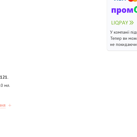
У компанії під
Тепер ви може
не покидаючи 
121.
0 мл.
ння