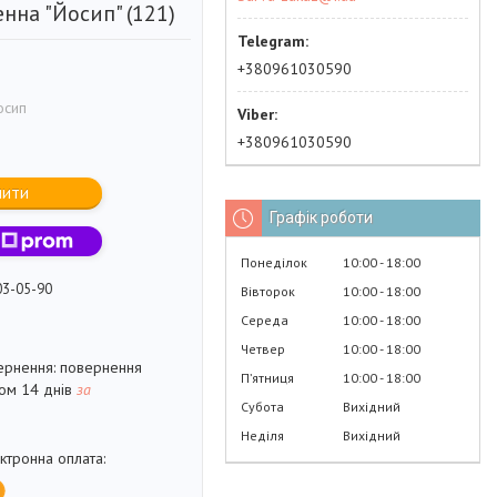
нна "Йосип" (121)
+380961030590
осип
+380961030590
пити
Графік роботи
Понеділок
10:00
18:00
03-05-90
Вівторок
10:00
18:00
Середа
10:00
18:00
Четвер
10:00
18:00
повернення
Пʼятниця
10:00
18:00
гом 14 днів
за
Субота
Вихідний
Неділя
Вихідний