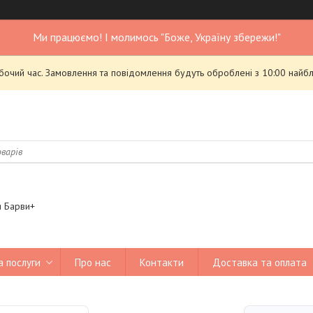
Ми працюємо! І молимось "Боже, Україну збережи!"
обочий час. Замовлення та повідомлення будуть оброблені з 10:00 найбл
я Барви+
а послуги
Про нас
Контакти
Доставка та оплата