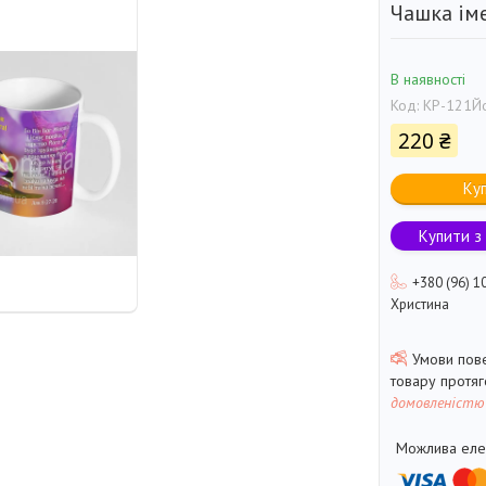
Чашка іме
В наявності
Код:
КР-121Й
220 ₴
Ку
Купити з
+380 (96) 1
Христина
товару протя
домовленістю