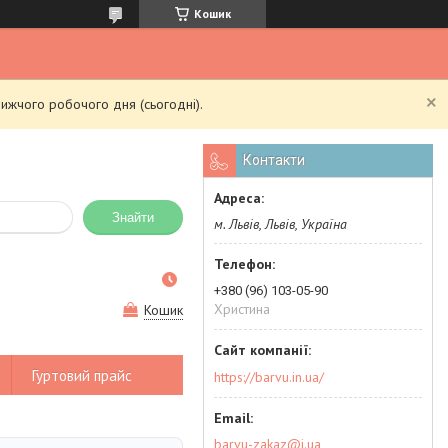
Кошик
ижчого робочого дня (сьогодні).
Контакти
Знайти
м. Львів, Львів, Україна
+380 (96) 103-05-90
Христина
Кошик
Гуртовий прайс
https://barvu.in.ua/
barvu-zakaz@i.ua