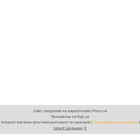
Сайт створений на маркетплейсі
Prom.ua
Продавець на Bigl.ua
Книжковий дім «Барви+» — Інтернет магазин християнської книги та сувенірів |
Поскаржитися на контент
Select Language
▼