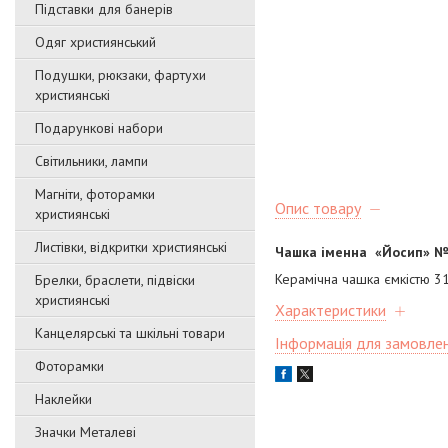
Підставки для банерів
Одяг християнський
Подушки, рюкзаки, фартухи
християнські
Подарункові набори
Світильники, лампи
Магніти, фоторамки
Опис товару
християнські
Листівки, відкритки християнські
Чашка іменна «Йосип»
№
Керамічна чашка ємкістю 31
Брелки, браслети, підвіски
християнські
Характеристики
Канцелярські та шкільні товари
Інформація для замовле
Фоторамки
Наклейки
Значки Металеві