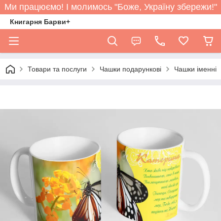
Ми працюємо! І молимось "Боже, Україну збережи!"
Книгарня Барви+
Товари та послуги
Чашки подарункові
Чашки іменні